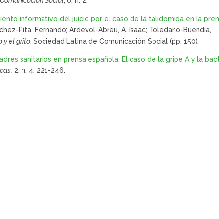
n Comunicación Social
, 6, n. 2.
iento informativo del juicio por el caso de la talidomida en la pre
ánchez-Pita, Fernando; Ardèvol-Abreu, A. Isaac; Toledano-Buendía,
 y el grito.
Sociedad Latina de Comunicación Social (pp. 150).
dres sanitarios en prensa española: El caso de la gripe A y la bac
cas,
2, n. 4, 221-246.