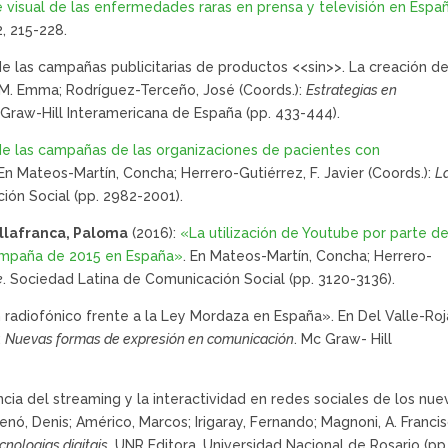
 visual de las enfermedades raras en prensa y televisión en Espa
.2, 215-228.
 de las campañas publicitarias de productos <<sin>>. La creación d
 M. Emma; Rodríguez-Terceño, José (Coords.):
Estrategias en
 Graw-Hill Interamericana de España (pp. 433-444).
 de las campañas de las organizaciones de pacientes con
 En Mateos-Martín, Concha; Herrero-Gutiérrez, F. Javier (Coords.):
L
ión Social (pp. 2982-2001).
llafranca, Paloma
(2016):
«La utilización de Youtube por parte de
ecampaña de 2015 en España»
. En Mateos-Martín, Concha; Herrero-
e
. Sociedad Latina de Comunicación Social (pp. 3120-3136).
h radiofónico frente a la Ley Mordaza en España». En Del Valle-Roj
:
Nuevas formas de expresión en comunicación
. Mc Graw- Hill
ncia del streaming y la interactividad en redes sociales de los nu
nó, Denis; Américo, Marcos; Irigaray, Fernando; Magnoni, A. Franci
cnologias digitais
. UNR Editora, Universidad Nacional de Rosario (pp