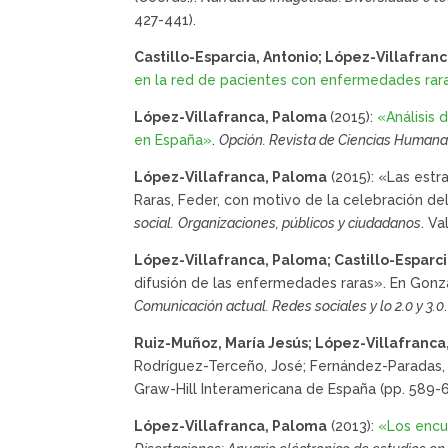
427-441).
Castillo-Esparcia, Antonio; López-Villafra
en la red de pacientes con enfermedades rar
López-Villafranca, Paloma
(2015):
«Análisis
en España»
.
Opción. Revista de Ciencias Humanas
López-Villafranca, Paloma
(2015): «Las est
Raras, Feder, con motivo de la celebración d
social.
Organizaciones, públicos y ciudadanos
. Va
López-Villafranca, Paloma; Castillo-Esparci
difusión de las enfermedades raras». En Gonzá
Comunicación actual. Redes sociales y lo 2.0 y 3.0
Ruiz-Muñoz, María Jesús; López-Villafranc
Rodríguez-Terceño, José; Fernández-Paradas, 
Graw-Hill Interamericana de España (pp. 589-6
López-Villafranca, Paloma
(2013):
«Los encua