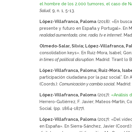
el hombre de los 2.000 tumores, el caso de Nadi
Salud
, 9, n. 1, 5-13.
López-Villafranca, Paloma
(2018): «En busca
presente y futuro en España y Portugal». En Mu
realidad aumentada, cine, radio, tv e internet
. Mad
Olmedo-Salar, Silvia; López-Villafranca, P
consolidation keys». En Ruiz-Mora, Isabel; Gon
in times of political disruption
. Madrid: Tirant lo 
López-Villafranca, Paloma; Ruiz-Mora, Isabe
participación ciudadana por la paz social”. En Ar
(Coords.):
Comunicación y cambio social
. Madrid:
López-Villafranca, Paloma
(2017):
«Análisis 
Herrero-Gutiérrez, F. Javier; Mateos-Martín, C
Social. (pp. 1864-1877).
López-Villafranca, Paloma
(2017): «Del víde
en España». En Sierra-Sánchez, Javier (Coord.)