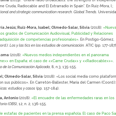
e Cruda, Radiocable and El Extrarradio in Spain”. En Ruiz-Mora, I.;
ional and strategic communication research. Global Trends
. Universid
a Jesús; Ruíz-Mora, Isabel; Olmedo-Salar, Silvia
(2018):
«Nuev
 los grados de Comunicación Audiovisual, Publicidad y Relaciones
a adquisición de competencias profesionales»
. En Postigo-Gómez,
ord.):
Los y las tics en los estudios de comunicación.
ATIC (pp. 177-187)
aloma
(2018):
«Nuevos medios independientes en el panorama
nline>> en España: el caso de <<Carne Cruda>> y <<Radiocable>>»
.
ito de la Comunicación Aplicada
, 8, n.3, 135-155.
l; Olmedo-Salar, Silvia
(2018): «Los social media como platafor
n sus públicos». En Carretón-Ballester, María del Carmen (Coord.)
icas: estudios y casos
(pp. 157-184).
ia, Antonio
(2018):
«El encuadre de las enfermedades raras en los
orio (OBS)
, 12, n. 2, 136-155.
 de estafas de pacientes en la prensa española. El caso de Paco Sa