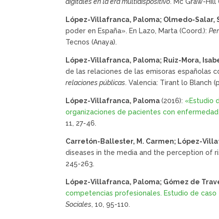
digitales en la era multidispositivo
. Mc Graw-Hill 
López-Villafranca, Paloma; Olmedo-Salar, S
poder en España». En Lazo, Marta (Coord.):
Per
Tecnos (Anaya).
López-Villafranca, Paloma; Ruiz-Mora, Isabe
de las relaciones de las emisoras españolas co
relaciones públicas
. Valencia: Tirant lo Blanch (
López-Villafranca, Paloma
(2016):
«Estudio 
organizaciones de pacientes con enfermedad
11, 27-46.
Carretón-Ballester, M. Carmen; López-Vill
diseases in the media and the perception of ri
245-263.
López-Villafranca, Paloma; Gómez de Trav
competencias profesionales. Estudio de caso 
Sociales
, 10, 95-110.