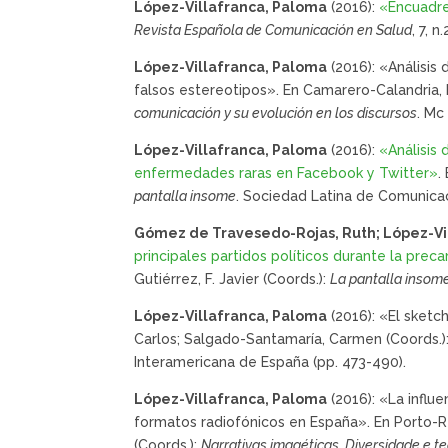
López-Villafranca, Paloma
(2016):
«Encuadre
Revista Española de Comunicación en Salud
, 7, n
López-Villafranca, Paloma
(2016): «Análisis
falsos estereotipos». En Camarero-Calandria,
comunicación y su evolución en los discursos
. Mc
López-Villafranca, Paloma
(2016):
«Análisis
enfermedades raras en Facebook y Twitter»
.
pantalla insome
. Sociedad Latina de Comunicac
Gómez de Travesedo-Rojas, Ruth; López-Vi
principales partidos políticos durante la pr
Gutiérrez, F. Javier (Coords.):
La pantalla insom
López-Villafranca, Paloma
(2016): «El sketc
Carlos; Salgado-Santamaría, Carmen (Coords.)
Interamericana de España (pp. 473-490).
López-Villafranca, Paloma
(2016): «La influe
formatos radiofónicos en España». En Porto-Re
(Coords.):
Narrativas imagéticas. Diversidade e te