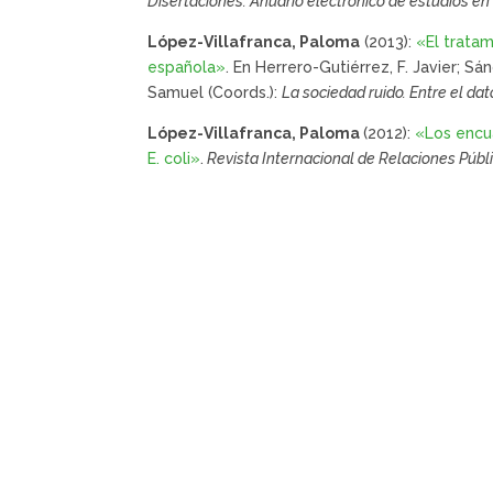
Disertaciones: Anuario eléctronico de estudios e
López-Villafranca, Paloma
(2013):
«El tratam
española»
. En Herrero-Gutiérrez, F. Javier; S
Samuel (Coords.):
La sociedad ruido. Entre el dato
López-Villafranca, Paloma
(2012):
«Los encua
E. coli»
.
Revista Internacional de Relaciones Públi