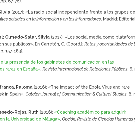
(pp. 67-76).
ilvia
(2017): «La radio social independiente frente a los grupos d
files actuales en la información y en los informadores
. Madrid: Editoria
l; Olmedo-Salar, Silvia
(2017): «Los social media como platafor
n sus públicos». En Carretón, C. (Coord.):
Retos y oportunidades de 
pp. 157-183).
de la presencia de los gabinetes de comunicación en las
es raras en España»
.
Revista Internacional de Relaciones Públicas
, 6, 
afranca, Paloma
(2016): «The impact of the Ebola Virus and rare
sk in Spain»,
Catalan Journal of Communication & Cultural Studies
, 8, 
esedo-Rojas, Ruth
(2016):
«Coaching académico para adquirir
en la Universidad de Málaga»
.
Opción: Revista de Ciencias Humanas 