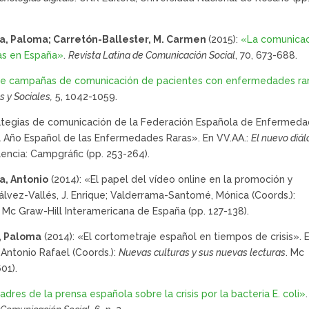
nca, Paloma; Carretón-Ballester, M. Carmen
(2015):
«La comunica
as en España»
.
Revista Latina de Comunicación Social
, 70, 673-688.
 de campañas de comunicación de pacientes con enfermedades ra
 y Sociales,
5, 1042-1059.
rategias de comunicación de la Federación Española de Enfermed
el Año Español de las Enfermedades Raras». En VV.AA.:
El nuevo diá
lencia: Campgráfic (pp. 253-264).
a, Antonio
(2014): «El papel del vídeo online en la promoción y
lvez-Vallés, J. Enrique; Valderrama-Santomé, Mónica (Coords.):
. Mc Graw-Hill Interamericana de España (pp. 127-138).
a, Paloma
(2014): «El cortometraje español en tiempos de crisis». 
Antonio Rafael (Coords.):
Nuevas culturas y sus nuevas lecturas
. Mc
01).
dres de la prensa española sobre la crisis por la bacteria E. coli»
.