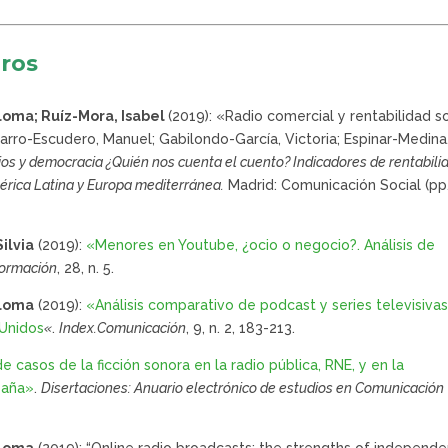
bros
aloma; Ruíz-Mora, Isabel
(2019): «Radio comercial y rentabilidad so
arro-Escudero, Manuel; Gabilondo-García, Victoria; Espinar-Medina
ios y democracia ¿Quién nos cuenta el cuento? Indicadores de rentabili
América Latina y Europa mediterránea.
Madrid: Comunicación Social (pp
ilvia
(2019):
«Menores en Youtube, ¿ocio o negocio?. Análisis de
nformación
, 28, n. 5.
aloma
(2019):
«Análisis comparativo de podcast y series televisiva
 Unidos
«
.
Index.Comunicación
, 9, n. 2, 183-213.
e casos de la ficción sonora en la radio pública, RNE, y en la
paña»
.
Disertaciones: Anuario electrónico de estudios en Comunicación
aloma
(2019): “Online radio broadcasts: the strengths of independ