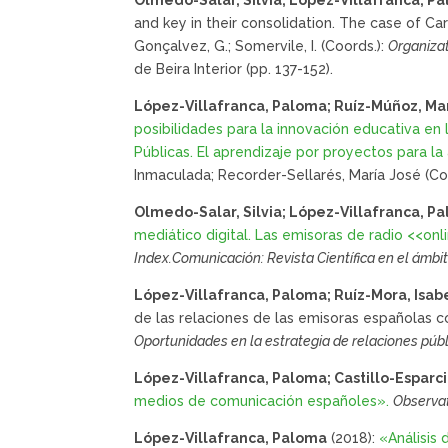
and key in their consolidation. The case of Carn
Gonçalvez, G.; Somervile, I. (Coords.):
Organizat
de Beira Interior (pp. 137-152).
López-Villafranca, Paloma; Ruíz-Múñoz, Marí
posibilidades para la innovación educativa en
Públicas. El aprendizaje por proyectos para l
Inmaculada; Recorder-Sellarés, María José (Co
Olmedo-Salar, Silvia; López-Villafranca, P
mediático digital. Las emisoras de radio <<o
Index.Comunicación: Revista Científica en el ámb
López-Villafranca, Paloma; Ruíz-Mora, Isabe
de las relaciones de las emisoras españolas co
Oportunidades en la estrategia de relaciones públ
López-Villafranca, Paloma; Castillo-Esparc
medios de comunicación españoles».
Observat
López-Villafranca, Paloma
(2018):
«Análisis