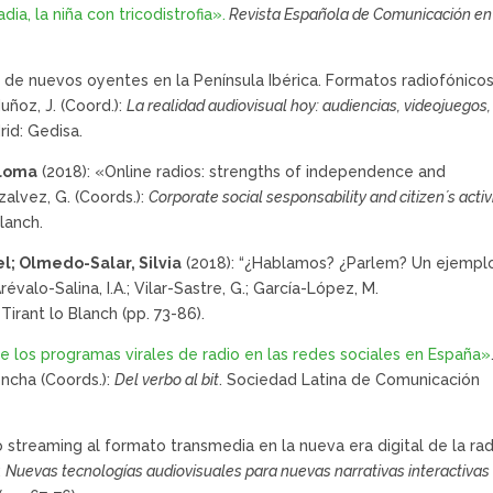
a, la niña con tricodistrofia».
Revista Española de Comunicación en
 de nuevos oyentes en la Península Ibérica. Formatos radiofónicos
ñoz, J. (Coord.):
La realidad audiovisual hoy: audiencias, videojuegos,
rid: Gedisa.
aloma
(2018): «Online radios: strengths of independence and
zalvez, G. (Coords.):
Corporate social sesponsability and citizen´s acti
Blanch.
l; Olmedo-Salar, Silvia
(2018): “¿Hablamos? ¿Parlem? Un ejempl
évalo-Salina, I.A.; Vilar-Sastre, G.; García-López, M.
 Tirant lo Blanch (pp. 73-86).
de los programas virales de radio en las redes sociales en España»
oncha (Coords.):
Del verbo al bit
. Sociedad Latina de Comunicación
o streaming al formato transmedia en la nueva era digital de la rad
:
Nuevas tecnologías audiovisuales para nuevas narrativas interactivas