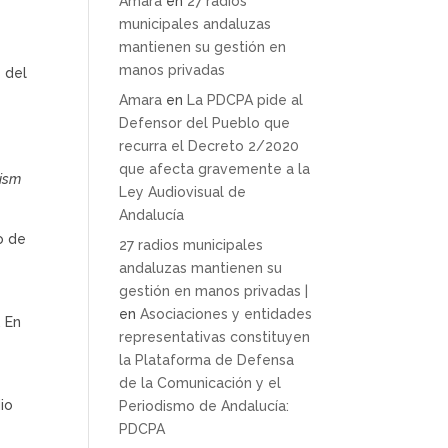
Amara
en
27 radios
municipales andaluzas
mantienen su gestión en
manos privadas
 del
Amara
en
La PDCPA pide al
Defensor del Pueblo que
recurra el Decreto 2/2020
que afecta gravemente a la
vism
Ley Audiovisual de
Andalucía
o de
27 radios municipales
andaluzas mantienen su
gestión en manos privadas |
en
Asociaciones y entidades
. En
representativas constituyen
la Plataforma de Defensa
de la Comunicación y el
io
Periodismo de Andalucía:
PDCPA