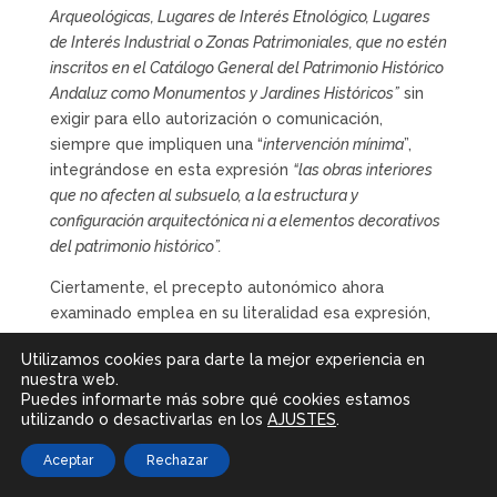
Arqueológicas, Lugares de Interés Etnológico, Lugares
de Interés Industrial o Zonas Patrimoniales, que no estén
inscritos en el Catálogo General del Patrimonio Histórico
Andaluz como Monumentos y Jardines Históricos”
sin
exigir para ello autorización o comunicación,
siempre que impliquen una “
intervención mínima
”,
integrándose en esta expresión
“las obras interiores
que no afecten al subsuelo, a la estructura y
configuración arquitectónica ni a elementos decorativos
del patrimonio histórico”.
Ciertamente, el precepto autonómico ahora
examinado emplea en su literalidad esa expresión,
que es precisamente la que el Tribunal
Utilizamos cookies para darte la mejor experiencia en
Constitucional utiliza para permitir
a contrario sensu
nuestra web.
que pueda obviarse el requisito de la autorización
Puedes informarte más sobre qué cookies estamos
normalmente exigida y que puede identificarse,
utilizando o desactivarlas en los
AJUSTES
.
según se infiere de la jurisprudencia expuesta, con
Aceptar
Rechazar
aquellas obras que no afectan directa ni
indirectamente a los elementos estructurales y