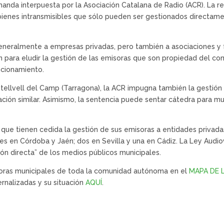
anda interpuesta por la Asociación Catalana de Radio (ACR). La res
bienes intransmisibles que sólo pueden ser gestionados directamen
generalmente a empresas privadas, pero también a asociaciones y 
 para eludir la gestión de las emisoras que son propiedad del com
ncionamiento.
stellvell del Camp (Tarragona), la ACR impugna también la gestió
ación similar. Asimismo, la sentencia puede sentar cátedra para mu
s que tienen cedida la gestión de sus emisoras a entidades privada
res en Córdoba y Jaén; dos en Sevilla y una en Cádiz. La Ley Audi
ón directa” de los medios públicos municipales.
soras municipales de toda la comunidad autónoma en el
MAPA DE 
rnalizadas y su situación
AQUÍ
.