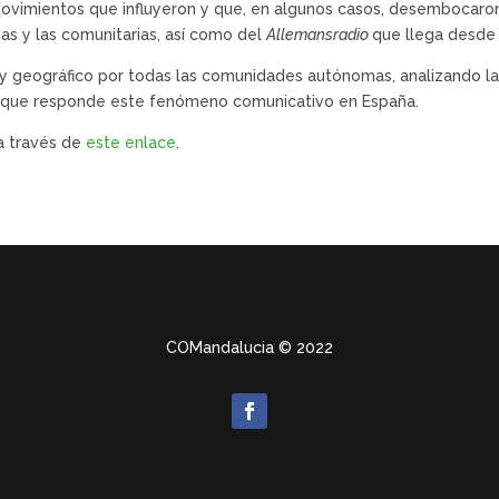
movimientos que influyeron y que, en algunos casos, desembocaron
ivas y las comunitarias, así como del
Allemansradio
que llega desde 
co y geográfico por todas las comunidades autónomas, analizando la 
o al que responde este fenómeno comunicativo en España.
 a través de
este enlace
.
COMandalucia
© 2022