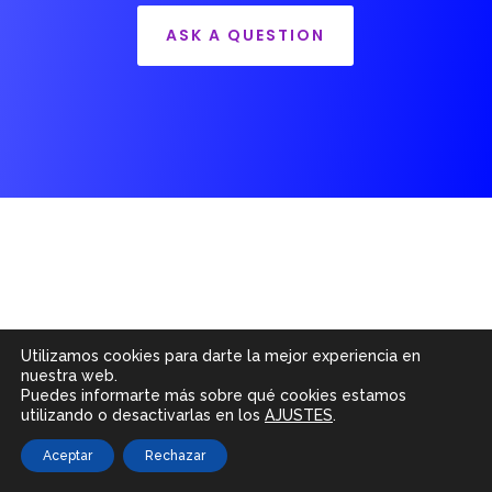
ASK A QUESTION
Our Latest Projects
Utilizamos cookies para darte la mejor experiencia en
nuestra web.
Puedes informarte más sobre qué cookies estamos
Lorem ipsum dolor sit amet, consectetur
utilizando o desactivarlas en los
AJUSTES
.
adipiscing elit. Pellentesque imperdiet
Aceptar
Rechazar
libero eu neque facilisis.