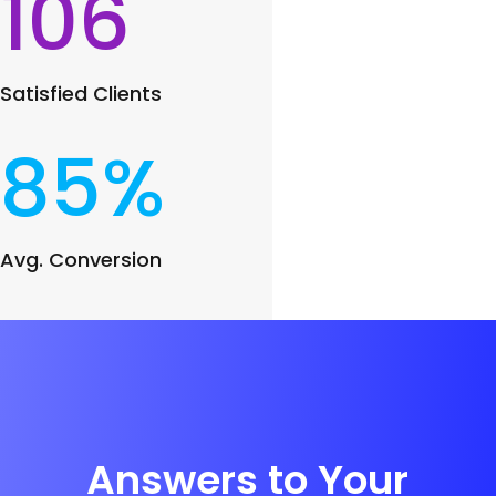
106
Satisfied Clients
85
%
Avg. Conversion
Answers to Your