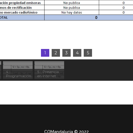
1
2
3
4
5
4 -
5 - Presencia
Programación
en Internet
COMandalucia
© 2022