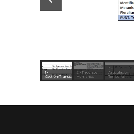
3 -
1 -
2 - Recursos
Articulación
Gestión/Transparencia
Humanos
Territorial